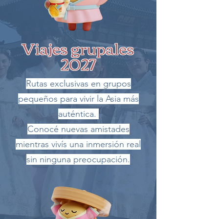
Viajes grupales
2027
Rutas exclusivas en grupos
pequeños para vivir la Asia más
auténtica.
Conocé nuevas amistades
mientras vivís una inmersión real
sin ninguna preocupación.