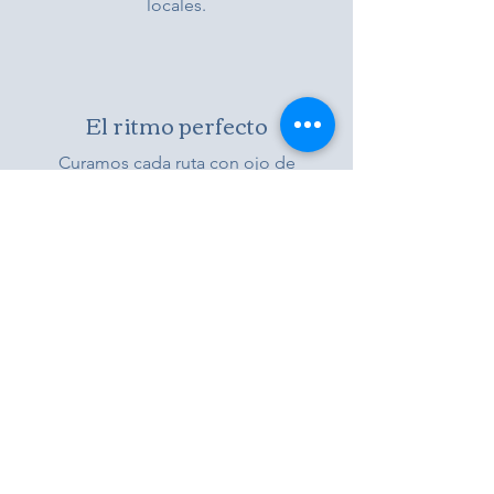
locales.
El ritmo perfecto
Curamos cada ruta con ojo de
diseñador, equilibrando historia,
modernidad y disfrute. Optimizamos el
itinerario para que asimiles y disfrutes
cada lugar.