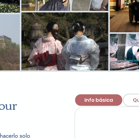
our
Info básica
Qu
 hacerlo solo