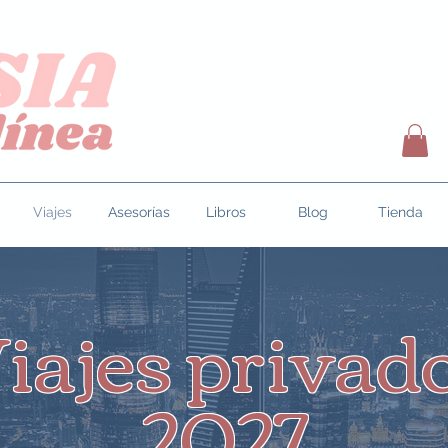
Viajes
Asesorías
Libros
Blog
Tienda
iajes privad
2027