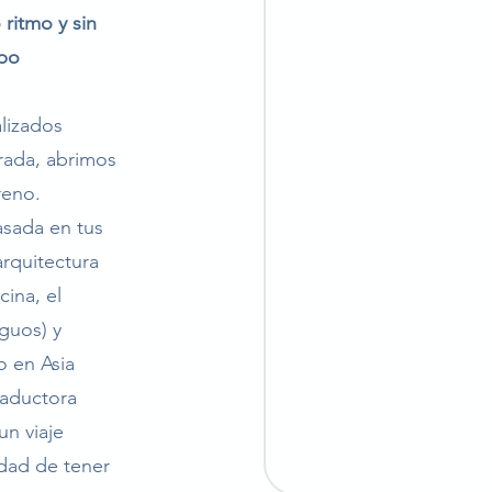
 ritmo y sin
upo
alizados
rada, abrimos
reno.
sada en tus
arquitectura
cina, el
guos) y
o en Asia
raductora
un viaje
dad de tener