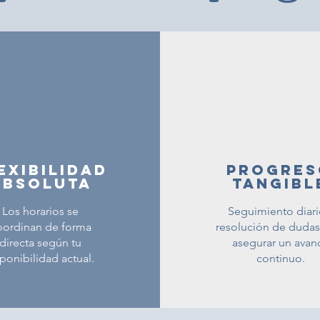
exibilidad
progres
absoluta
tangibl
Los horarios se
Seguimiento diari
oordinan de forma
resolución de dudas
directa según tu
asegurar un avan
ponibilidad actual.
continuo.