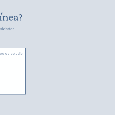
ínea?
esidades.