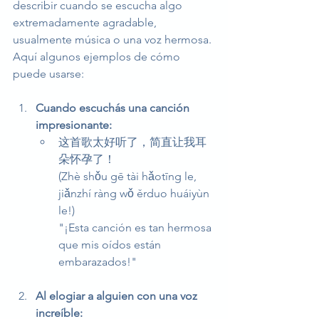
describir cuando se escucha algo 
extremadamente agradable, 
usualmente música o una voz hermosa. 
Aquí algunos ejemplos de cómo 
puede usarse:
Cuando escuchás una canción 
impresionante:
这首歌太好听了，简直让我耳
朵怀孕了！
(Zhè shǒu gē tài hǎotīng le, 
jiǎnzhí ràng wǒ ěrduo huáiyùn 
le!)
"¡Esta canción es tan hermosa 
que mis oídos están 
embarazados!"
Al elogiar a alguien con una voz 
increíble: