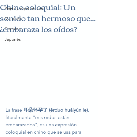
Chino coloquial: Un
Viajes y experiencias
sonido tan hermoso que...
Mandarín
¿embaraza los oídos?
Coreano
Japonés
La frase 
耳朵怀孕了 (ěrduo huáiyùn le)
, 
literalmente "mis oídos están 
embarazados", es una expresión 
coloquial en chino que se usa para 