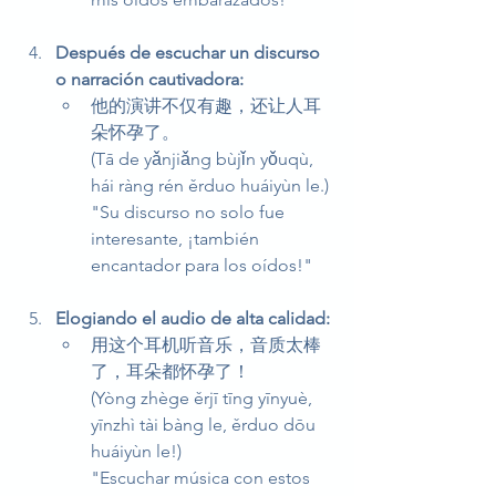
Después de escuchar un discurso 
o narración cautivadora:
他的演讲不仅有趣，还让人耳
朵怀孕了。
(Tā de yǎnjiǎng bùjǐn yǒuqù, 
hái ràng rén ěrduo huáiyùn le.)
"Su discurso no solo fue 
interesante, ¡también 
encantador para los oídos!"
Elogiando el audio de alta calidad:
用这个耳机听音乐，音质太棒
了，耳朵都怀孕了！
(Yòng zhège ěrjī tīng yīnyuè, 
yīnzhì tài bàng le, ěrduo dōu 
huáiyùn le!)
"Escuchar música con estos 