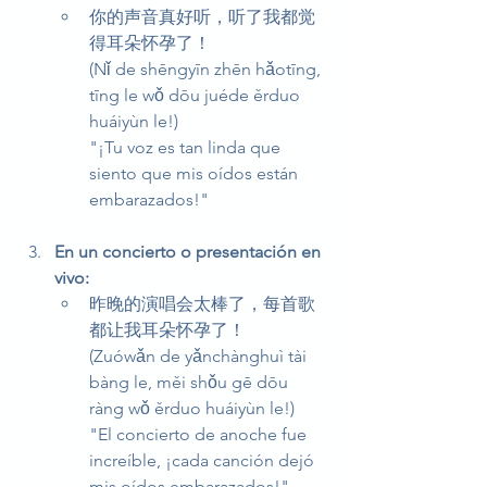
你的声音真好听，听了我都觉
得耳朵怀孕了！
(Nǐ de shēngyīn zhēn hǎotīng, 
tīng le wǒ dōu juéde ěrduo 
huáiyùn le!)
"¡Tu voz es tan linda que 
siento que mis oídos están 
embarazados!"
En un concierto o presentación en 
vivo:
昨晚的演唱会太棒了，每首歌
都让我耳朵怀孕了！
(Zuówǎn de yǎnchànghuì tài 
bàng le, měi shǒu gē dōu 
ràng wǒ ěrduo huáiyùn le!)
"El concierto de anoche fue 
increíble, ¡cada canción dejó 
mis oídos embarazados!"