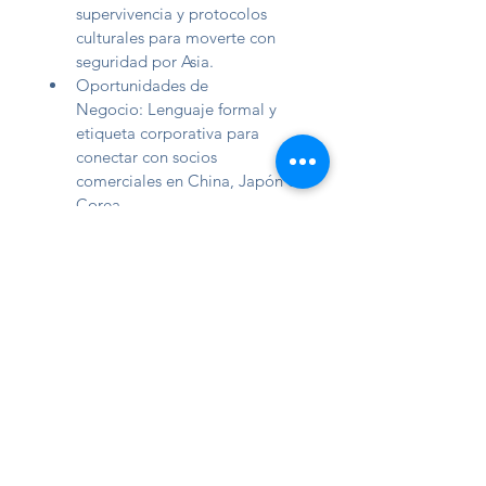
supervivencia y protocolos 
culturales para moverte con 
seguridad por Asia.
Oportunidades de 
Negocio: Lenguaje formal y 
etiqueta corporativa para 
conectar con socios 
comerciales en China, Japón o 
Corea.
Pasión Cultural: Entender el 
trasfondo de tus series, libros y 
tradiciones favoritas sin 
depender de traducciones.
¿Cómo empezar?
El proceso es sencillo y directo:
Diagnóstico 
Inicial: Conversamos sobre tus 
metas y nivel actual para 
asignarte al tutor ideal.