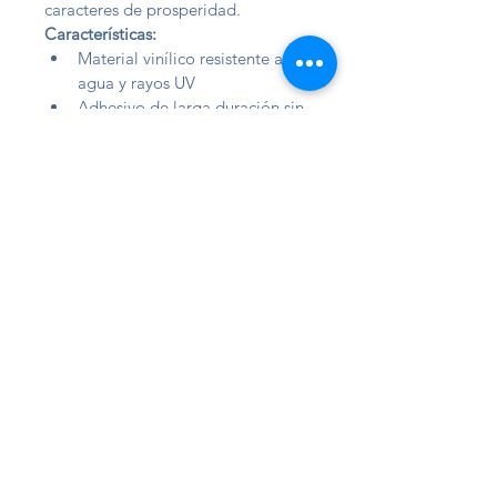
caracteres de prosperidad.
Características:
Material vinílico resistente al 
agua y rayos UV
Adhesivo de larga duración sin 
dejar residuos
Colores vibrantes que no se 
desvanecen
Perfectos para interior y 
exterior
Fácil aplicación en superficies 
lisas y limpias
Atrae la buena fortuna y añade un 
toque cultural único a tus objetos 
favoritos con estos diseños 
inspirados en la milenaria tradición 
china.