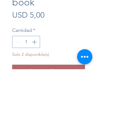
book
Precio
USD 5,00
Cantidad
*
Solo 2 disponible(s)
Agregar al carrito
Realizar compra
Libro educativo en japonés con 
stickers reutilizables